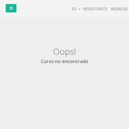
ES
REGISTRATE
INGRESA
Oops!
Curso no encontrado
Cursos
Congresos
Buscar
Tipo
disponibles
disponibles
certificaciones
de
certificaciones
disponibles